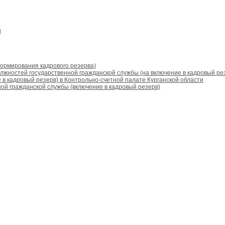
и
формирования кадрового резерва)
жностей государственной гражданской службы (на включение в кадровый ре
в кадровый резерв) в Контрольно-счетной палате Курганской области
ой гражданской службы (включение в кадровый резерв)