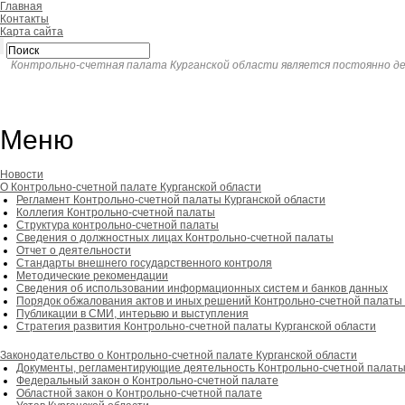
Главная
Контакты
Карта сайта
Контрольно-счетная палата Курганской области является постоянно д
Меню
Новости
О Контрольно-счетной палате Курганской области
Регламент Контрольно-счетной палаты Курганской области
Коллегия Контрольно-счетной палаты
Структура контрольно-счетной палаты
Сведения о должностных лицах Контрольно-счетной палаты
Отчет о деятельности
Стандарты внешнего государственного контроля
Методические рекомендации
Сведения об использовании информационных систем и банков данных
Порядок обжалования актов и иных решений Контрольно-счетной палаты 
Публикации в СМИ, интерьвю и выступления
Стратегия развития Контрольно-счетной палаты Курганской области
Законодательство о Контрольно-счетной палате Курганской области
Документы, регламентирующие деятельность Контрольно-счетной палат
Федеральный закон о Контрольно-счетной палате
Областной закон о Контрольно-счетной палате