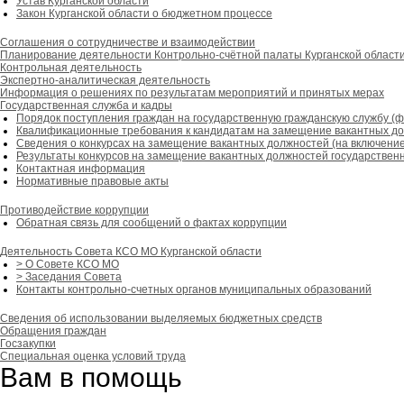
Устав Курганской области
Закон Курганской области о бюджетном процессе
Соглашения о сотрудничестве и взаимодействии
Планирование деятельности Контрольно-счётной палаты Курганcкой област
Контрольная деятельность
Экспертно-аналитическая деятельность
Информация о решениях по результатам мероприятий и принятых мерах
Государственная служба и кадры
Порядок поступления граждан на государственную гражданскую службу (
Квалификационные требования к кандидатам на замещение вакантных дол
Сведения о конкурсах на замещение вакантных должностей (на включение 
Результаты конкурсов на замещение вакантных должностей государственн
Контактная информация
Нормативные правовые акты
Противодействие коррупции
Обратная связь для сообщений о фактах коррупции
Деятельность Совета КСО МО Курганской области
> О Совете КСО МО
> Заседания Совета
Контакты контрольно-счетных органов муниципальных образований
Сведения об использовании выделяемых бюджетных средств
Обращения граждан
Госзакупки
Специальная оценка условий труда
Вам в помощь