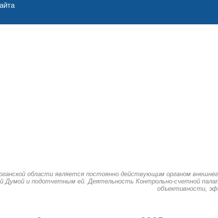
айта
рганской области является постоянно действующим органом внешнег
й Думой и подотчетным ей. Деятельность Контрольно-счетной палат
объективности, эф