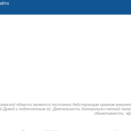
айта
рганской области является постоянно действующим органом внешнег
й Думой и подотчетным ей. Деятельность Контрольно-счетной палат
объективности, эф