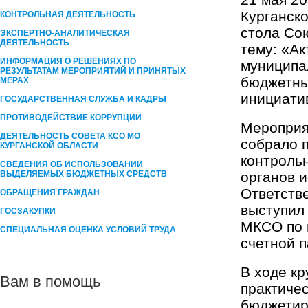
Курганско
КОНТРОЛЬНАЯ ДЕЯТЕЛЬНОСТЬ
стола Со
ЭКСПЕРТНО-АНАЛИТИЧЕСКАЯ
ДЕЯТЕЛЬНОСТЬ
тему: «А
ИНФОРМАЦИЯ О РЕШЕНИЯХ ПО
муниципа
РЕЗУЛЬТАТАМ МЕРОПРИЯТИЙ И ПРИНЯТЫХ
бюджетны
МЕРАХ
инициати
ГОСУДАРСТВЕННАЯ СЛУЖБА И КАДРЫ
ПРОТИВОДЕЙСТВИЕ КОРРУПЦИИ
Мероприя
ДЕЯТЕЛЬНОСТЬ СОВЕТА КСО МО
собрало 
КУРГАНСКОЙ ОБЛАСТИ
контрольн
СВЕДЕНИЯ ОБ ИСПОЛЬЗОВАНИИ
ВЫДЕЛЯЕМЫХ БЮДЖЕТНЫХ СРЕДСТВ
органов 
Ответств
ОБРАЩЕНИЯ ГРАЖДАН
выступил
ГОСЗАКУПКИ
МКСО по 
СПЕЦИАЛЬНАЯ ОЦЕНКА УСЛОВИЙ ТРУДА
счетной п
В ходе кр
Вам в помощь
практиче
бюджетир