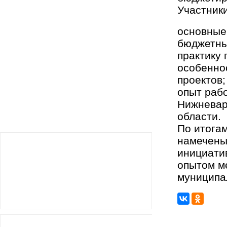
Участник
основные
бюджетны
практику
особенно
проектов;
опыт рабо
Нижневар
области.
По итога
намечены
инициати
опытом м
муниципа