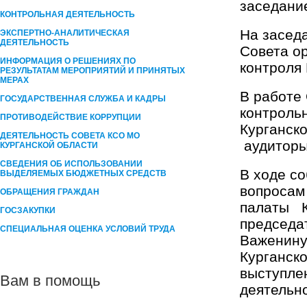
заседани
КОНТРОЛЬНАЯ ДЕЯТЕЛЬНОСТЬ
На засед
ЭКСПЕРТНО-АНАЛИТИЧЕСКАЯ
ДЕЯТЕЛЬНОСТЬ
Совета о
ИНФОРМАЦИЯ О РЕШЕНИЯХ ПО
контроля 
РЕЗУЛЬТАТАМ МЕРОПРИЯТИЙ И ПРИНЯТЫХ
МЕРАХ
В работе
ГОСУДАРСТВЕННАЯ СЛУЖБА И КАДРЫ
контроль
ПРОТИВОДЕЙСТВИЕ КОРРУПЦИИ
Курганско
ДЕЯТЕЛЬНОСТЬ СОВЕТА КСО МО
аудиторы
КУРГАНСКОЙ ОБЛАСТИ
СВЕДЕНИЯ ОБ ИСПОЛЬЗОВАНИИ
В ходе со
ВЫДЕЛЯЕМЫХ БЮДЖЕТНЫХ СРЕДСТВ
вопросам
ОБРАЩЕНИЯ ГРАЖДАН
палаты К
ГОСЗАКУПКИ
председа
СПЕЦИАЛЬНАЯ ОЦЕНКА УСЛОВИЙ ТРУДА
Важенину
Курганско
выступле
Вам в помощь
деятельн