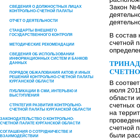
Закон №4
СВЕДЕНИЯ О ДОЛЖНОСТНЫХ ЛИЦАХ
КОНТРОЛЬНО-СЧЕТНОЙ ПАЛАТЫ
деятельн
ОТЧЕТ О ДЕЯТЕЛЬНОСТИ
деятельн
СТАНДАРТЫ ВНЕШНЕГО
В состав 
ГОСУДАРСТВЕННОГО КОНТРОЛЯ
счетной 
МЕТОДИЧЕСКИЕ РЕКОМЕНДАЦИИ
определе
СВЕДЕНИЯ ОБ ИСПОЛЬЗОВАНИИ
ИНФОРМАЦИОННЫХ СИСТЕМ И БАНКОВ
ТРИНАД
ДАННЫХ
СЧЕТНО
ПОРЯДОК ОБЖАЛОВАНИЯ АКТОВ И ИНЫХ
РЕШЕНИЙ КОНТРОЛЬНО-СЧЕТНОЙ ПАЛАТЫ
КУРГАНСКОЙ ОБЛАСТИ
В соответ
июля 201
ПУБЛИКАЦИИ В СМИ, ИНТЕРЬВЮ И
ВЫСТУПЛЕНИЯ
области и
счетных 
СТРАТЕГИЯ РАЗВИТИЯ КОНТРОЛЬНО-
СЧЕТНОЙ ПАЛАТЫ КУРГАНСКОЙ ОБЛАСТИ
на террит
ЗАКОНОДАТЕЛЬСТВО О КОНТРОЛЬНО-
проведен
СЧЕТНОЙ ПАЛАТЕ КУРГАНСКОЙ ОБЛАСТИ
счетной п
СОГЛАШЕНИЯ О СОТРУДНИЧЕСТВЕ И
были рас
ВЗАИМОДЕЙСТВИИ