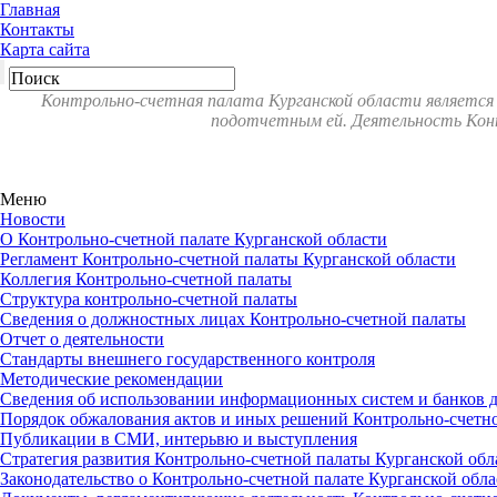
Главная
Контакты
Карта сайта
Контрольно-счетная палата Курганской области является
подотчетным ей. Деятельность Конт
Меню
Новости
О Контрольно-счетной палате Курганской области
Регламент Контрольно-счетной палаты Курганской области
Коллегия Контрольно-счетной палаты
Структура контрольно-счетной палаты
Сведения о должностных лицах Контрольно-счетной палаты
Отчет о деятельности
Стандарты внешнего государственного контроля
Методические рекомендации
Сведения об использовании информационных систем и банков 
Порядок обжалования актов и иных решений Контрольно-счетно
Публикации в СМИ, интерьвю и выступления
Стратегия развития Контрольно-счетной палаты Курганской обл
Законодательство о Контрольно-счетной палате Курганской обла