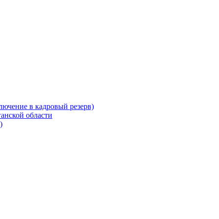
лючение в кадровый резерв)
ганской области
)