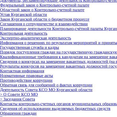
Документы, регламентирующие деятельность Контрольно-счетн
Федеральный закон о Контрольно-счетной палате
Областной закон о Контрольно-счетной палате
Устав Курганской области
Закон Курганской области о бюджетном процессе
Соглашения о сотрудничестве и взаимодействии
Планирование деятельности Контрольно-счётной палаты Курган
Контрольная деятельность
Экспертно-аналитическая деятельность
Информация о решениях по результатам мероприятий и приняты
Государственная служба и кадры
Порядок поступления граждан на государственную гражданскую
Квалификационные требования к кандидатам на замещение вака
Сведения о конкурсах на замещение вакантных должностей (на 
Результаты конкурсов на замещение вакантных должностей госу
Контактная информация
Нормативные правовые акты
Противодействие коррупции
Обратная связь для сообщений о фактах коррупции
Деятельность Совета КСО МО Курганской области
> О Совете КСО МО
> Заседания Совета
Контакты контрольно-счетных органов муниципальных образов
Сведения об использовании выделяемых бюджетных средств
Обращения граждан