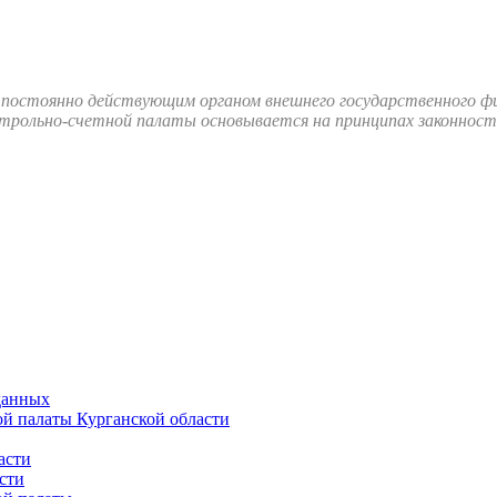
 постоянно действующим органом внешнего государственного фи
рольно-счетной палаты основывается на принципах законности
данных
й палаты Курганской области
асти
сти