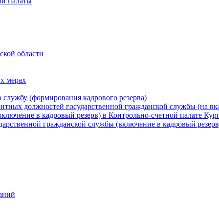
ой палаты
cкой области
х мерах
 службу (формирования кадрового резерва)
нтных должностей государственной гражданской службы (на вк
включение в кадровый резерв) в Контрольно-счетной палате Кур
дарственной гражданской службы (включение в кадровый резерв
аний