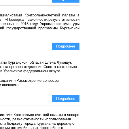
ециалистами Контрольно-счетной палаты в
«Проверка законности,результативности
деленных в 2015 году Управлению культуры
ий государственной программы Курганской
Подробнее
латы Курганской области Елена Лукашук
тных органов отделения Совета контрольно-
 в Уральском федеральном округе.
седания «Рассмотрение вопросов
 внешнего...
Подробнее
листами Контрольно-счетной палаты в январе
нности, результативности использования
асти бюджету города Кургана на дорожную
ошении автомобильных дорог общего