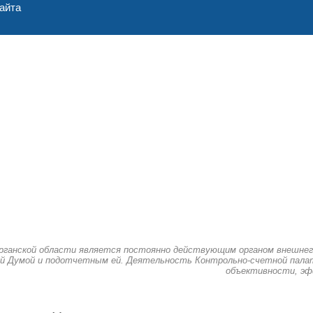
айта
рганской области является постоянно действующим органом внешнег
й Думой и подотчетным ей. Деятельность Контрольно-счетной палат
объективности, эф