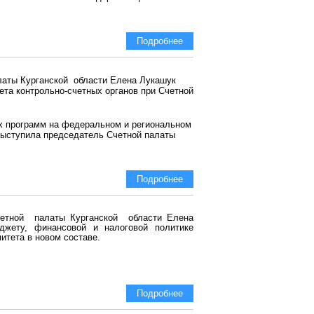
Подробнее
латы Курганской области Елена Лукашук
ета контрольно-счетных органов при Счетной
х программ на федеральном и региональном
выступила председатель Счетной палаты
Подробнее
счетной палаты Курганской области Елена
джету, финансовой и налоговой политике
итета в новом составе.
Подробнее