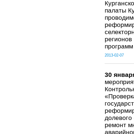
Курганско
палаты Ку
проводим
реформир
селектор
регионов
программ 
2013-02-07
30 январ
мероприя
Контрольн
«Проверк
государс
реформир
долевого
ремонт м
аварийног