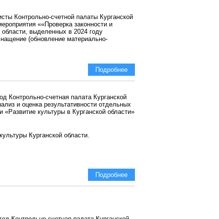
исты Контрольно-счетной палаты Курганской
мероприятия ««Проверка законности и
области, выделенных в 2024 году
снащение (обновление материально-
Подробнее
год Контрольно-счетная палата Курганской
нализ и оценка результативности отдельных
и «Развитие культуры в Курганской области»
культуры Курганской области.
Подробнее
 год Контрольно-счетная палата Курганской