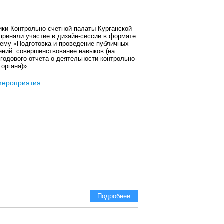
ики Контрольно-счетной палаты Курганской
приняли участие в дизайн-сессии в формате
тему «Подготовка и проведение публичных
ений: совершенствование навыков (на
годового отчета о деятельности контрольно-
 органа)».
мероприятия...
Подробнее