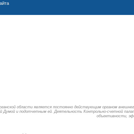
айта
рганской области является постоянно действующим органом внешнег
й Думой и подотчетным ей. Деятельность Контрольно-счетной палат
объективности, эф