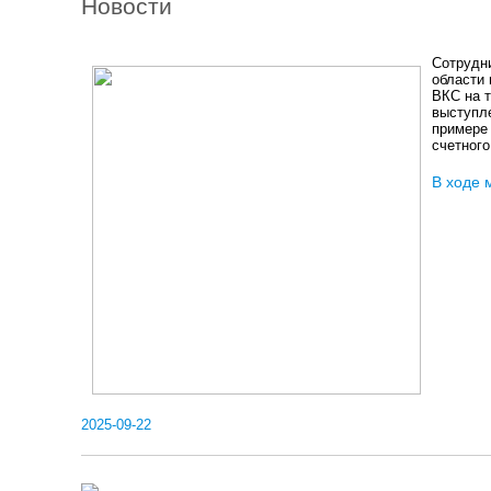
Новости
Сотрудн
области 
ВКС на 
выступл
примере 
счетного
В ходе 
2025-09-22